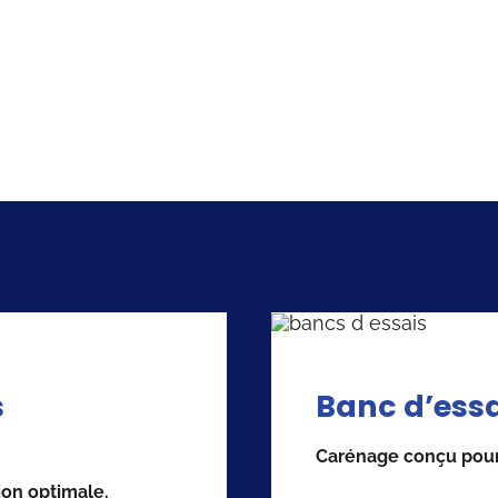
s
Banc d’essa
Carénage conçu pour 
ion optimale.