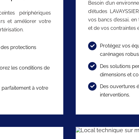
Besoin d’un environn
d’études LAVAYSSIER
intes périphériques
vos bancs d’essai, en
rs et améliorer votre
et de vos contraintes
térisation.
Protégez vos éq
 des protections
carénages robuste
Des solutions pe
orez les conditions de
dimensions et con
Des ouvertures ét
 parfaitement à votre
interventions.