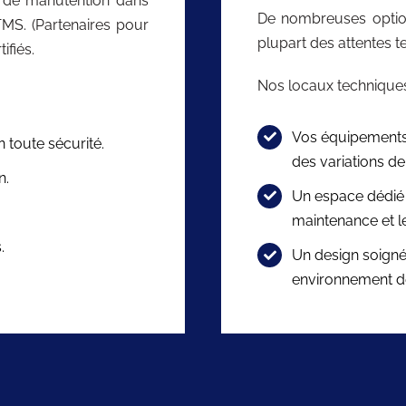
s de manutention dans
De nombreuses option
 TMS. (Partenaires pour
plupart des attentes t
ifiés.
Nos locaux techniques
Vos équipements 
 toute sécurité.
des variations d
n.
Un espace dédié 
maintenance et le
.
Un design soigné
environnement d