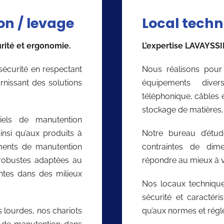
on / levage
Local tech
rité et ergonomie.
L’expertise LAVAYSSI
sécurité en respectant
Nous réalisons pour 
nissant des solutions
équipements divers
téléphonique, câbles 
stockage de matières, 
iels de manutention
nsi qu’aux produits à
Notre bureau d’étud
ments de manutention
contraintes de dim
 robustes adaptées au
répondre au mieux à v
ntes dans des milieux
Nos locaux technique
sécurité et caractéri
 lourdes, nos chariots
qu’aux normes et régl