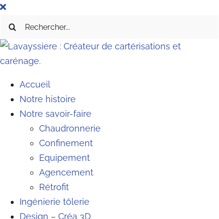
Passer
au
Rechercher:
contenu
Accueil
Notre histoire
Notre savoir-faire
Chaudronnerie
Confinement
Equipement
Agencement
Rétrofit
Ingénierie tôlerie
Design – Créa 3D